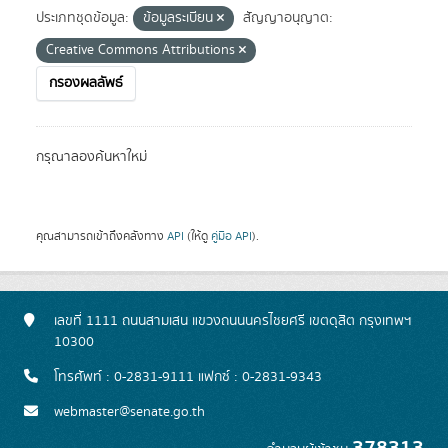
ประเภทชุดข้อมูล:
ข้อมูลระเบียน
สัญญาอนุญาต:
Creative Commons Attributions
กรองผลลัพธ์
กรุณาลองค้นหาใหม่
คุณสามารถเข้าถึงคลังทาง
API
(ให้ดู
คู่มือ API
).
เลขที่ 1111 ถนนสามเสน แขวงถนนนครไชยศรี เขตดุสิต กรุงเทพฯ
10300
โทรศัพท์ : 0-2831-9111 แฟกซ์ : 0-2831-9343
webmaster@senate.go.th