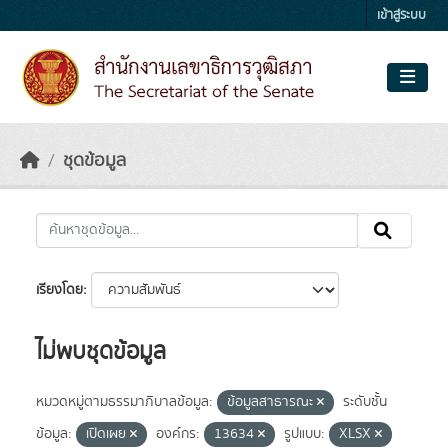
Skip to main content
เข้าสู่ระบบ
ชุดข้อมูล
เรียงโดย
ไม่พบชุดข้อมูล
หมวดหมู่ตามธรรมาภิบาลข้อมูล:
ข้อมูลสาธารณะ
ระดับชั้น
ข้อมูล:
เปิดเผย
องค์กร:
13634
รูปแบบ:
XLSX