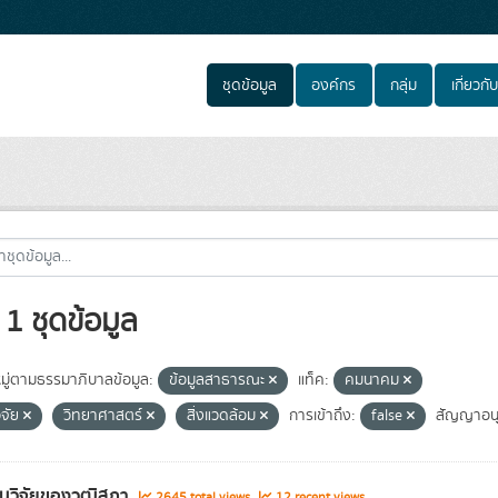
ชุดข้อมูล
องค์กร
กลุ่ม
เกี่ยวกับ
1 ชุดข้อมูล
ู่ตามธรรมาภิบาลข้อมูล:
ข้อมูลสาธารณะ
แท็ค:
คมนาคม
ิจัย
วิทยาศาสตร์
สิ่งแวดล้อม
การเข้าถึง:
false
สัญญาอน
นวิจัยของวุฒิสภา
2645 total views
12 recent views