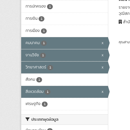
การปกครอง
1
รายงาน
วุฒิสภา
การเงิน
1
สำนั
การเมือง
1
คุณสาม
คมนาคม
x
1
งานวิจัย
x
1
วิทยาศาสตร์
x
1
สังคม
1
สิ่งแวดล้อม
x
1
เศรษฐกิจ
1
ประเภทชุดข้อมูล