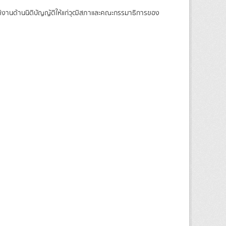
บัติงานด้านนิติบัญญัติให้แก่วุฒิสภาและคณะกรรมาธิการของ