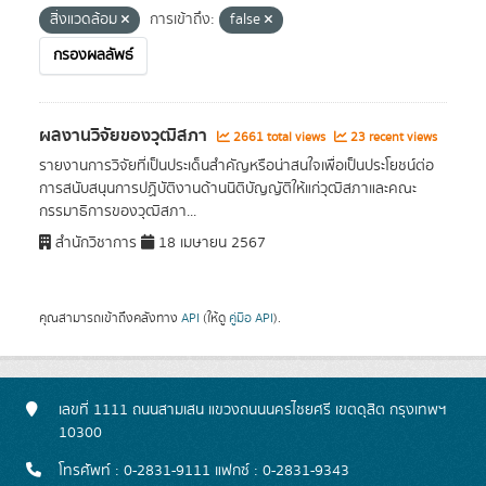
สิ่งแวดล้อม
การเข้าถึง:
false
กรองผลลัพธ์
ผลงานวิจัยของวุฒิสภา
2661 total views
23 recent views
รายงานการวิจัยที่เป็นประเด็นสำคัญหรือน่าสนใจเพื่อเป็นประโยชน์ต่อ
การสนับสนุนการปฏิบัติงานด้านนิติบัญญัติให้แก่วุฒิสภาและคณะ
กรรมาธิการของวุฒิสภา...
สำนักวิชาการ
18 เมษายน 2567
คุณสามารถเข้าถึงคลังทาง
API
(ให้ดู
คู่มือ API
).
เลขที่ 1111 ถนนสามเสน แขวงถนนนครไชยศรี เขตดุสิต กรุงเทพฯ
10300
โทรศัพท์ : 0-2831-9111 แฟกซ์ : 0-2831-9343