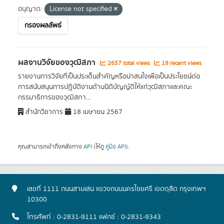
อนุญาต:
License not specified
กรองผลลัพธ์
ผลงานวิจัยของวุฒิสภา
2657 total views
19 recent views
รายงานการวิจัยที่เป็นประเด็นสำคัญหรือน่าสนใจเพื่อเป็นประโยชน์ต่อ
การสนับสนุนการปฏิบัติงานด้านนิติบัญญัติให้แก่วุฒิสภาและคณะ
กรรมาธิการของวุฒิสภา...
สำนักวิชาการ
18 เมษายน 2567
คุณสามารถเข้าถึงคลังทาง
API
(ให้ดู
คู่มือ API
).
เลขที่ 1111 ถนนสามเสน แขวงถนนนครไชยศรี เขตดุสิต กรุงเทพฯ
10300
โทรศัพท์ : 0-2831-9111 แฟกซ์ : 0-2831-9343