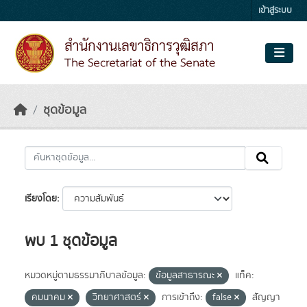
Skip to main content
เข้าสู่ระบบ
ชุดข้อมูล
เรียงโดย
พบ 1 ชุดข้อมูล
หมวดหมู่ตามธรรมาภิบาลข้อมูล:
ข้อมูลสาธารณะ
แท็ค:
คมนาคม
วิทยาศาสตร์
การเข้าถึง:
false
สัญญา