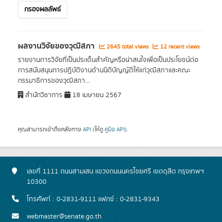
กรองผลลัพธ์
ผลงานวิจัยของวุฒิสภา
2645 total views
12 recent views
รายงานการวิจัยที่เป็นประเด็นสำคัญหรือน่าสนใจเพื่อเป็นประโยชน์ต่อ
การสนับสนุนการปฏิบัติงานด้านนิติบัญญัติให้แก่วุฒิสภาและคณะ
กรรมาธิการของวุฒิสภา...
สำนักวิชาการ
18 เมษายน 2567
คุณสามารถเข้าถึงคลังทาง
API
(ให้ดู
คู่มือ API
).
เลขที่ 1111 ถนนสามเสน แขวงถนนนครไชยศรี เขตดุสิต กรุงเทพฯ
10300
โทรศัพท์ : 0-2831-9111 แฟกซ์ : 0-2831-9343
webmaster@senate.go.th