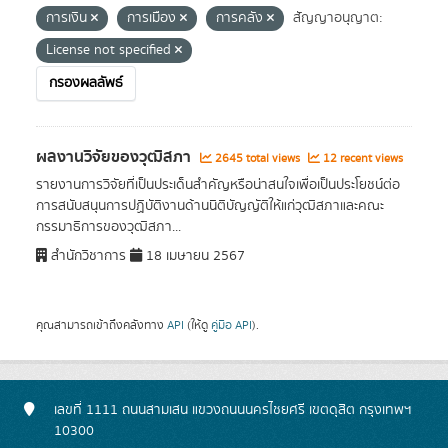
การเงิน
การเมือง
การคลัง
สัญญาอนุญาต:
License not specified
กรองผลลัพธ์
ผลงานวิจัยของวุฒิสภา
2645 total views
12 recent views
รายงานการวิจัยที่เป็นประเด็นสำคัญหรือน่าสนใจเพื่อเป็นประโยชน์ต่อ
การสนับสนุนการปฏิบัติงานด้านนิติบัญญัติให้แก่วุฒิสภาและคณะ
กรรมาธิการของวุฒิสภา...
สำนักวิชาการ
18 เมษายน 2567
คุณสามารถเข้าถึงคลังทาง
API
(ให้ดู
คู่มือ API
).
เลขที่ 1111 ถนนสามเสน แขวงถนนนครไชยศรี เขตดุสิต กรุงเทพฯ
10300