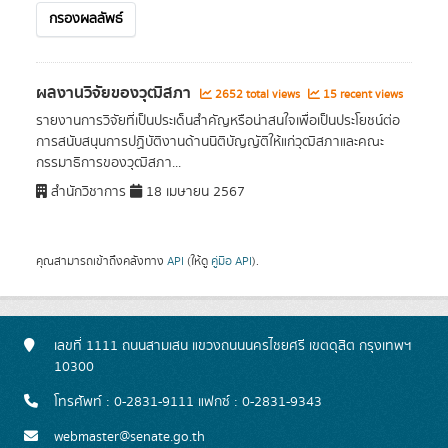
กรองผลลัพธ์
ผลงานวิจัยของวุฒิสภา
2652 total views
15 recent views
รายงานการวิจัยที่เป็นประเด็นสำคัญหรือน่าสนใจเพื่อเป็นประโยชน์ต่อ
การสนับสนุนการปฏิบัติงานด้านนิติบัญญัติให้แก่วุฒิสภาและคณะ
กรรมาธิการของวุฒิสภา...
สำนักวิชาการ
18 เมษายน 2567
คุณสามารถเข้าถึงคลังทาง
API
(ให้ดู
คู่มือ API
).
เลขที่ 1111 ถนนสามเสน แขวงถนนนครไชยศรี เขตดุสิต กรุงเทพฯ
10300
โทรศัพท์ : 0-2831-9111 แฟกซ์ : 0-2831-9343
webmaster@senate.go.th