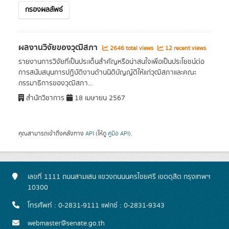
กรองผลลัพธ์
ผลงานวิจัยของวุฒิสภา
2646 total views
12 recent views
รายงานการวิจัยที่เป็นประเด็นสำคัญหรือน่าสนใจเพื่อเป็นประโยชน์ต่อ
การสนับสนุนการปฏิบัติงานด้านนิติบัญญัติให้แก่วุฒิสภาและคณะ
กรรมาธิการของวุฒิสภา...
สำนักวิชาการ
18 เมษายน 2567
คุณสามารถเข้าถึงคลังทาง
API
(ให้ดู
คู่มือ API
).
เลขที่ 1111 ถนนสามเสน แขวงถนนนครไชยศรี เขตดุสิต กรุงเทพฯ
10300
โทรศัพท์ : 0-2831-9111 แฟกซ์ : 0-2831-9343
webmaster@senate.go.th