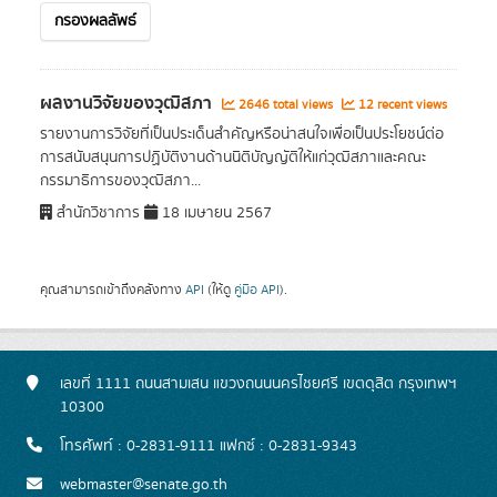
กรองผลลัพธ์
ผลงานวิจัยของวุฒิสภา
2646 total views
12 recent views
รายงานการวิจัยที่เป็นประเด็นสำคัญหรือน่าสนใจเพื่อเป็นประโยชน์ต่อ
การสนับสนุนการปฏิบัติงานด้านนิติบัญญัติให้แก่วุฒิสภาและคณะ
กรรมาธิการของวุฒิสภา...
สำนักวิชาการ
18 เมษายน 2567
คุณสามารถเข้าถึงคลังทาง
API
(ให้ดู
คู่มือ API
).
เลขที่ 1111 ถนนสามเสน แขวงถนนนครไชยศรี เขตดุสิต กรุงเทพฯ
10300
โทรศัพท์ : 0-2831-9111 แฟกซ์ : 0-2831-9343
webmaster@senate.go.th