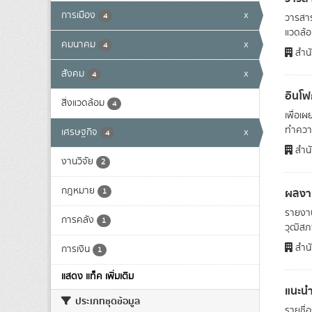
การเมือง
x
4
วารสาร
แวดล้อม
คมนาคม
x
4
สำนั
สังคม
x
4
อินโ
สิ่งแวดล้อม
4
เพื่อเ
ทำความ
เศรษฐกิจ
x
4
สำนั
งานวิจัย
2
กฎหมาย
ผลงา
1
รายงาน
การคลัง
1
วุฒิสภา
สำนั
การเงิน
1
แสดง แท็ค เพิ่มเติม
แนะนำ
ประเภทชุดข้อมูล
รายชื่