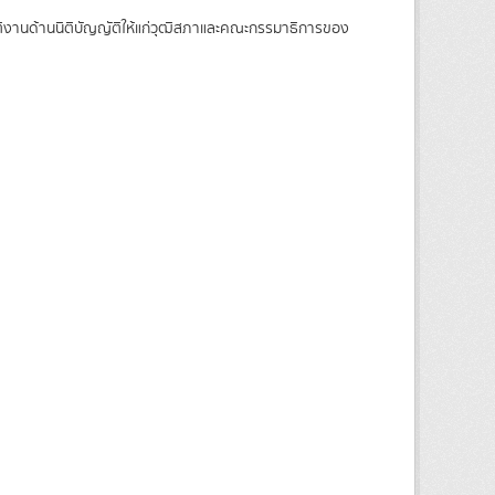
บัติงานด้านนิติบัญญัติให้แก่วุฒิสภาและคณะกรรมาธิการของ