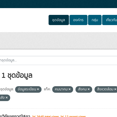
ชุดข้อมูล
องค์กร
กลุ่ม
เกี่ยวกับ
1 ชุดข้อมูล
ชุดข้อมูล:
ข้อมูลระเบียน
แท็ค:
คมนาคม
สังคม
สิ่งแวดล้อม
ลัง
นวิจัยของวุฒิสภา
2645 total views
12 recent views