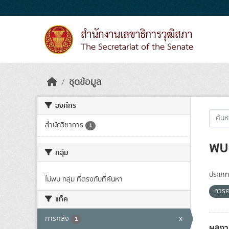
Skip to main content
ชุดข้อมูล
องค์กร
สำนักวิชาการ
1
พบ 
กลุ่ม
ประเภท
ไม่พบ กลุ่ม ที่ตรงกับที่ค้นหา
การค
แท็ค
การคลัง
x
1
ผลงา