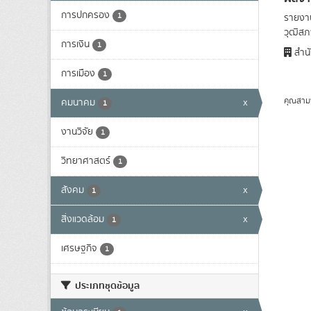
การปกครอง
1
รายงาน
วุฒิสภา
การเงิน
1
สำนั
การเมือง
1
คุณสาม
คมนาคม
x
1
งานวิจัย
1
วิทยาศาสตร์
1
สังคม
x
1
สิ่งแวดล้อม
x
1
เศรษฐกิจ
1
ประเภทชุดข้อมูล