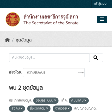
Skip to main content
เข้าสู่ระบบ
ชุดข้อมูล
เรียงโดย
พบ 2 ชุดข้อมูล
ประเภทชุดข้อมูล:
ข้อมูลระเบียน
แท็ค:
คมนาคม
สังคม
สิ่งแวดล้อม
งานวิจัย
สัญญาอนุญาต: