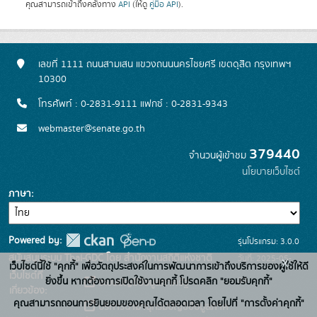
คุณสามารถเข้าถึงคลังทาง
API
(ให้ดู
คู่มือ API
).
เลขที่ 1111 ถนนสามเสน แขวงถนนนครไชยศรี เขตดุสิต กรุงเทพฯ
10300
โทรศัพท์ : 0-2831-9111 แฟกซ์ : 0-2831-9343
webmaster@senate.go.th
379440
จำนวนผู้เข้าชม
นโยบายเว็บไซต์
ภาษา
Powered by:
รุ่นโปรแกรม: 3.0.0
สนับสนุนระบบ Thai-GDC โดย สำนักงานสถิติแห่งชาติ
วันที่: 2025-05-
x
เว็บไซต์นี้ใช้ "คุกกี้" เพื่อวัตถุประสงค์ในการพัฒนาการเข้าถึงบริการของผู้ใช้ให้ดี
เว็บไซต์ที่
30
ยิ่งขึ้น หากต้องการเปิดใช้งานคุกกี้ โปรดคลิก "ยอมรับคุกกี้"
ระบบบัญชีข้อมูลภาครัฐ
เกี่ยวข้อง:
คุณสามารถถอนการยินยอมของคุณได้ตลอดเวลา โดยไปที่ "การตั้งค่าคุกกี้"
บริการนามานุกรมบัญชีข้อมูลภาค