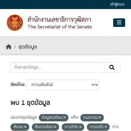
Skip to main content
เข้าสู่ระบบ
ชุดข้อมูล
เรียงโดย
พบ 1 ชุดข้อมูล
ประเภทชุดข้อมูล:
ข้อมูลระเบียน
แท็ค:
คมนาคม
สังคม
สิ่งแวดล้อม
งานวิจัย
การคลัง
การ