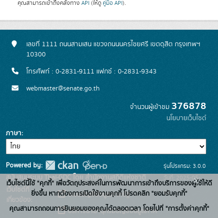
คุณสามารถเข้าถึงคลังทาง
API
(ให้ดู
คู่มือ API
).
เลขที่ 1111 ถนนสามเสน แขวงถนนนครไชยศรี เขตดุสิต กรุงเทพฯ
10300
โทรศัพท์ : 0-2831-9111 แฟกซ์ : 0-2831-9343
webmaster@senate.go.th
376878
จำนวนผู้เข้าชม
นโยบายเว็บไซต์
ภาษา
Powered by:
รุ่นโปรแกรม: 3.0.0
สนับสนุนระบบ Thai-GDC โดย สำนักงานสถิติแห่งชาติ
วันที่: 2025-05-
x
เว็บไซต์นี้ใช้ "คุกกี้" เพื่อวัตถุประสงค์ในการพัฒนาการเข้าถึงบริการของผู้ใช้ให้ดี
เว็บไซต์ที่
30
ยิ่งขึ้น หากต้องการเปิดใช้งานคุกกี้ โปรดคลิก "ยอมรับคุกกี้"
ระบบบัญชีข้อมูลภาครัฐ
เกี่ยวข้อง:
คุณสามารถถอนการยินยอมของคุณได้ตลอดเวลา โดยไปที่ "การตั้งค่าคุกกี้"
บริการนามานุกรมบัญชีข้อมูลภาค