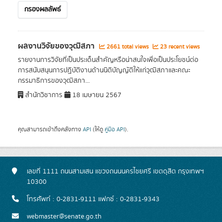
กรองผลลัพธ์
ผลงานวิจัยของวุฒิสภา
2661 total views
23 recent views
รายงานการวิจัยที่เป็นประเด็นสำคัญหรือน่าสนใจเพื่อเป็นประโยชน์ต่อ
การสนับสนุนการปฏิบัติงานด้านนิติบัญญัติให้แก่วุฒิสภาและคณะ
กรรมาธิการของวุฒิสภา...
สำนักวิชาการ
18 เมษายน 2567
คุณสามารถเข้าถึงคลังทาง
API
(ให้ดู
คู่มือ API
).
เลขที่ 1111 ถนนสามเสน แขวงถนนนครไชยศรี เขตดุสิต กรุงเทพฯ
10300
โทรศัพท์ : 0-2831-9111 แฟกซ์ : 0-2831-9343
webmaster@senate.go.th