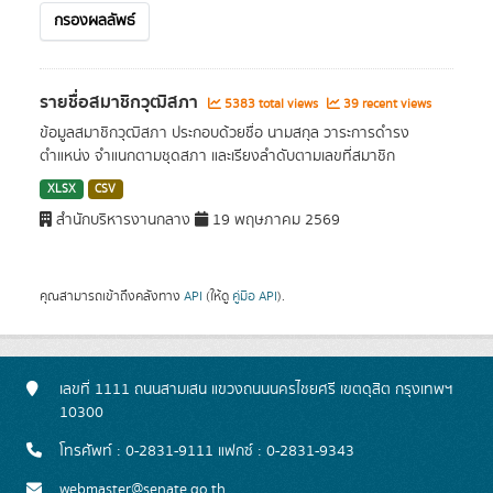
กรองผลลัพธ์
รายชื่อสมาชิกวุฒิสภา
5383 total views
39 recent views
ข้อมูลสมาชิกวุฒิสภา ประกอบด้วยชื่อ นามสกุล วาระการดำรง
ตำแหน่ง จำแนกตามชุดสภา และเรียงลำดับตามเลขที่สมาชิก
XLSX
CSV
สำนักบริหารงานกลาง
19 พฤษภาคม 2569
คุณสามารถเข้าถึงคลังทาง
API
(ให้ดู
คู่มือ API
).
เลขที่ 1111 ถนนสามเสน แขวงถนนนครไชยศรี เขตดุสิต กรุงเทพฯ
10300
โทรศัพท์ : 0-2831-9111 แฟกซ์ : 0-2831-9343
webmaster@senate.go.th