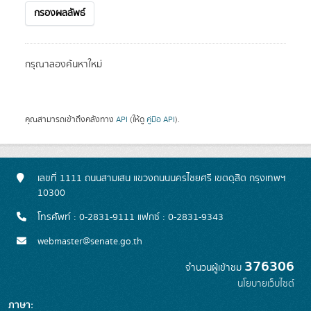
กรองผลลัพธ์
กรุณาลองค้นหาใหม่
คุณสามารถเข้าถึงคลังทาง
API
(ให้ดู
คู่มือ API
).
เลขที่ 1111 ถนนสามเสน แขวงถนนนครไชยศรี เขตดุสิต กรุงเทพฯ
10300
โทรศัพท์ : 0-2831-9111 แฟกซ์ : 0-2831-9343
webmaster@senate.go.th
376306
จำนวนผู้เข้าชม
นโยบายเว็บไซต์
ภาษา