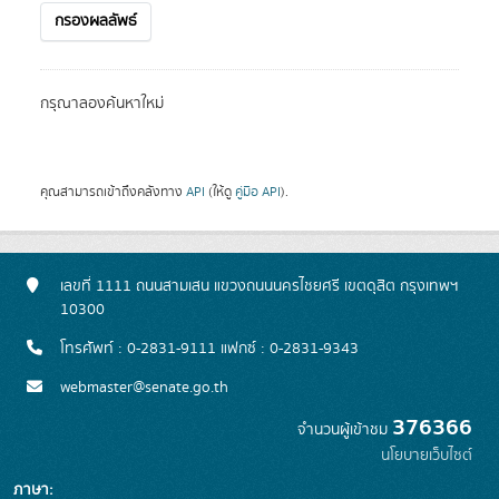
กรองผลลัพธ์
กรุณาลองค้นหาใหม่
คุณสามารถเข้าถึงคลังทาง
API
(ให้ดู
คู่มือ API
).
เลขที่ 1111 ถนนสามเสน แขวงถนนนครไชยศรี เขตดุสิต กรุงเทพฯ
10300
โทรศัพท์ : 0-2831-9111 แฟกซ์ : 0-2831-9343
webmaster@senate.go.th
376366
จำนวนผู้เข้าชม
นโยบายเว็บไซต์
ภาษา