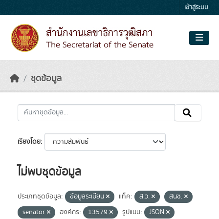
Skip to main content
เข้าสู่ระบบ
ชุดข้อมูล
เรียงโดย
ไม่พบชุดข้อมูล
ประเภทชุดข้อมูล:
ข้อมูลระเบียน
แท็ค:
ส.ว.
สนช.
senator
องค์กร:
13579
รูปแบบ:
JSON