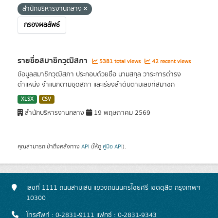
สำนักบริหารงานกลาง
กรองผลลัพธ์
รายชื่อสมาชิกวุฒิสภา
5381 total views
42 recent views
ข้อมูลสมาชิกวุฒิสภา ประกอบด้วยชื่อ นามสกุล วาระการดำรง
ตำแหน่ง จำแนกตามชุดสภา และเรียงลำดับตามเลขที่สมาชิก
XLSX
CSV
สำนักบริหารงานกลาง
19 พฤษภาคม 2569
คุณสามารถเข้าถึงคลังทาง
API
(ให้ดู
คู่มือ API
).
เลขที่ 1111 ถนนสามเสน แขวงถนนนครไชยศรี เขตดุสิต กรุงเทพฯ
10300
โทรศัพท์ : 0-2831-9111 แฟกซ์ : 0-2831-9343