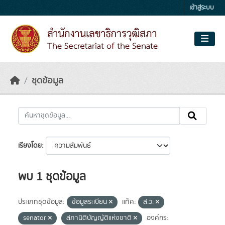
Skip to main content
เข้าสู่ระบบ
ชุดข้อมูล
เรียงโดย
พบ 1 ชุดข้อมูล
ประเภทชุดข้อมูล:
ข้อมูลระเบียน
แท็ค:
ส.ว.
senator
สภานิติบัญญัติแห่งชาติ
องค์กร: