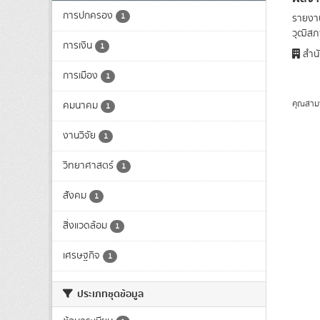
การปกครอง
1
รายงาน
วุฒิสภา
การเงิน
1
สำนั
การเมือง
1
คุณสาม
คมนาคม
1
งานวิจัย
1
วิทยาศาสตร์
1
สังคม
1
สิ่งแวดล้อม
1
เศรษฐกิจ
1
ประเภทชุดข้อมูล