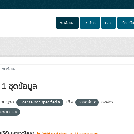
ชุดข้อมูล
องค์กร
กลุ่ม
เกี่ยวกับ
1 ชุดข้อมูล
อนุญาต:
License not specified
แท็ค:
การคลัง
องค์กร:
กวิชาการ
นวิจัยของวุฒิสภา
2646 total views
12 recent views