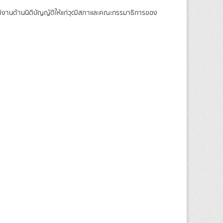
บัติงานด้านนิติบัญญัติให้แก่วุฒิสภาและคณะกรรมาธิการของ