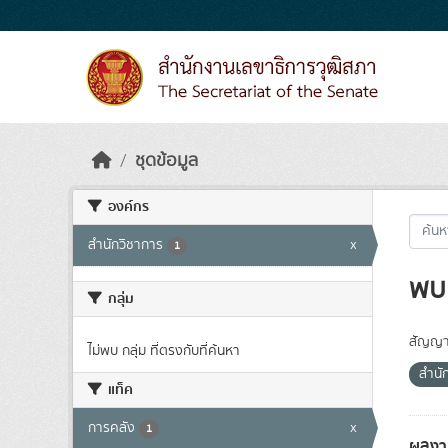
Skip to main content
ชุดข้อมูล
องค์กร
สำนักวิชาการ
x
1
พบ 
กลุ่ม
สัญญา
ไม่พบ กลุ่ม ที่ตรงกับที่ค้นหา
สำนั
แท็ค
การคลัง
x
1
ผลงา