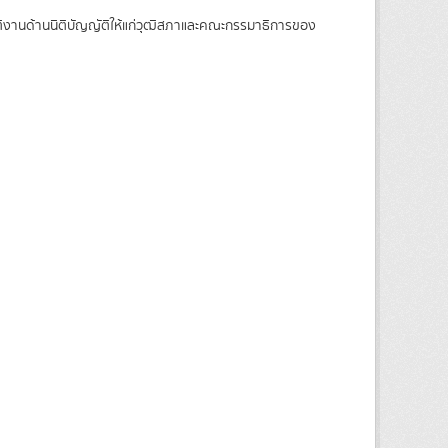
บัติงานด้านนิติบัญญัติให้แก่วุฒิสภาและคณะกรรมาธิการของ