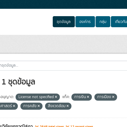
ชุดข้อมูล
องค์กร
กลุ่ม
เกี่ยวกับ
1 ชุดข้อมูล
อนุญาต:
License not specified
แท็ค:
การเงิน
การเมือง
าศาสตร์
การคลัง
สิ่งแวดล้อม
นวิจัยของวุฒิสภา
2646 total views
12 recent views