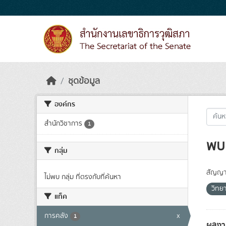
Skip to main content
ชุดข้อมูล
องค์กร
สำนักวิชาการ
1
พบ 
กลุ่ม
สัญญา
ไม่พบ กลุ่ม ที่ตรงกับที่ค้นหา
วิทย
แท็ค
การคลัง
x
1
ผลงา