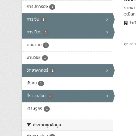
การปกครอง
1
รายงาน
วุฒิสภา
การเงิน
x
1
สำนั
การเมือง
x
1
คุณสาม
คมนาคม
1
งานวิจัย
1
วิทยาศาสตร์
x
1
สังคม
1
สิ่งแวดล้อม
x
1
เศรษฐกิจ
1
ประเภทชุดข้อมูล