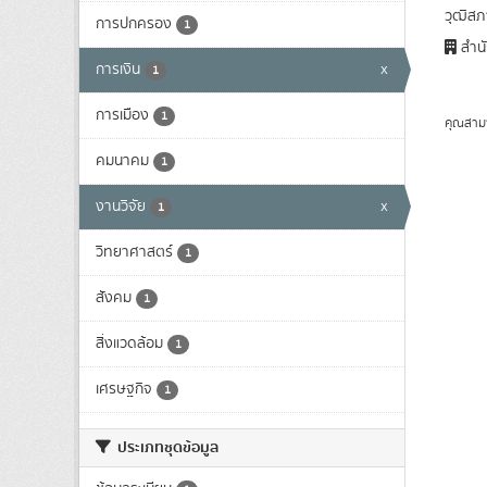
วุฒิสภา
การปกครอง
1
สำนั
การเงิน
x
1
การเมือง
1
คุณสาม
คมนาคม
1
งานวิจัย
x
1
วิทยาศาสตร์
1
สังคม
1
สิ่งแวดล้อม
1
เศรษฐกิจ
1
ประเภทชุดข้อมูล