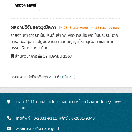
กรองผลลัพธ์
ผลงานวิจัยของวุฒิสภา
2645 total views
12 recent views
รายงานการวิจัยที่เป็นประเด็นสำคัญหรือน่าสนใจเพื่อเป็นประโยชน์ต่อ
การสนับสนุนการปฏิบัติงานด้านนิติบัญญัติให้แก่วุฒิสภาและคณะ
กรรมาธิการของวุฒิสภา...
สำนักวิชาการ
18 เมษายน 2567
คุณสามารถเข้าถึงคลังทาง
API
(ให้ดู
คู่มือ API
).
เลขที่ 1111 ถนนสามเสน แขวงถนนนครไชยศรี เขตดุสิต กรุงเทพฯ
10300
โทรศัพท์ : 0-2831-9111 แฟกซ์ : 0-2831-9343
webmaster@senate.go.th