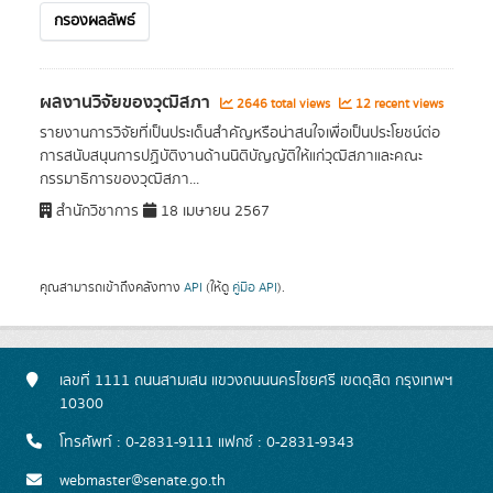
กรองผลลัพธ์
ผลงานวิจัยของวุฒิสภา
2646 total views
12 recent views
รายงานการวิจัยที่เป็นประเด็นสำคัญหรือน่าสนใจเพื่อเป็นประโยชน์ต่อ
การสนับสนุนการปฏิบัติงานด้านนิติบัญญัติให้แก่วุฒิสภาและคณะ
กรรมาธิการของวุฒิสภา...
สำนักวิชาการ
18 เมษายน 2567
คุณสามารถเข้าถึงคลังทาง
API
(ให้ดู
คู่มือ API
).
เลขที่ 1111 ถนนสามเสน แขวงถนนนครไชยศรี เขตดุสิต กรุงเทพฯ
10300
โทรศัพท์ : 0-2831-9111 แฟกซ์ : 0-2831-9343
webmaster@senate.go.th