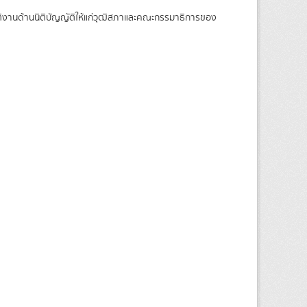
บัติงานด้านนิติบัญญัติให้แก่วุฒิสภาและคณะกรรมาธิการของ