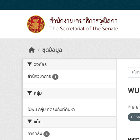
Skip to main content
ชุดข้อมูล
องค์กร
สำนักวิชาการ
1
พบ 
กลุ่ม
สัญญา
ไม่พบ กลุ่ม ที่ตรงกับที่ค้นหา
การเ
แท็ค
การคลัง
1
ผลงา