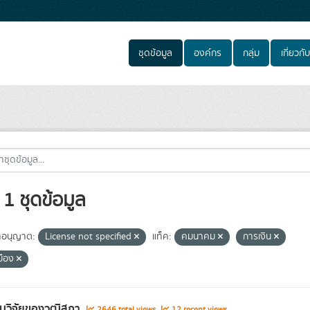
ชุดข้อมูล
องค์กร
กลุ่ม
เกี่ยวกับ
1 ชุดข้อมูล
อนุญาต:
License not specified
แท็ค:
คมนาคม
การเงิน
มือง
นวิจัยของวุฒิสภา
2646 total views
12 recent views