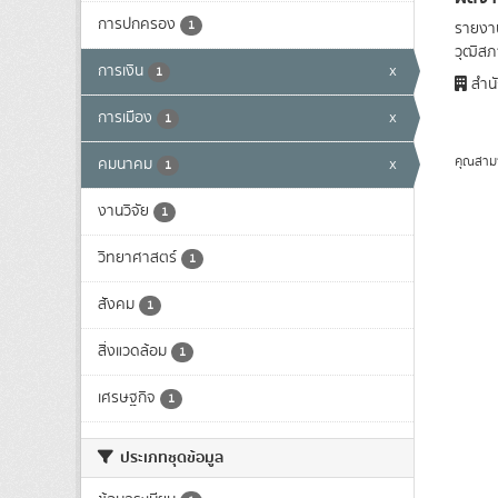
การปกครอง
1
รายงาน
วุฒิสภา
การเงิน
x
1
สำนั
การเมือง
x
1
คุณสาม
คมนาคม
x
1
งานวิจัย
1
วิทยาศาสตร์
1
สังคม
1
สิ่งแวดล้อม
1
เศรษฐกิจ
1
ประเภทชุดข้อมูล