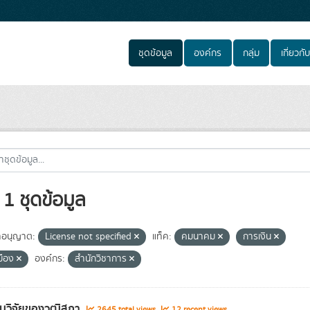
ชุดข้อมูล
องค์กร
กลุ่ม
เกี่ยวกับ
1 ชุดข้อมูล
อนุญาต:
License not specified
แท็ค:
คมนาคม
การเงิน
มือง
องค์กร:
สำนักวิชาการ
นวิจัยของวุฒิสภา
2645 total views
12 recent views