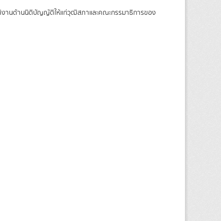
บัติงานด้านนิติบัญญัติให้แก่วุฒิสภาและคณะกรรมาธิการของ