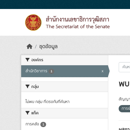
Skip to main content
ชุดข้อมูล
องค์กร
สำนักวิชาการ
x
1
พบ 
กลุ่ม
สัญญา
ไม่พบ กลุ่ม ที่ตรงกับที่ค้นหา
การเ
แท็ค
การคลัง
1
ผลงา