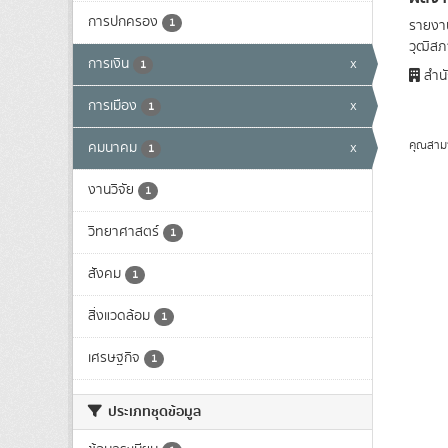
การปกครอง
1
รายงาน
วุฒิสภา
การเงิน
x
1
สำนั
การเมือง
x
1
คุณสาม
คมนาคม
x
1
งานวิจัย
1
วิทยาศาสตร์
1
สังคม
1
สิ่งแวดล้อม
1
เศรษฐกิจ
1
ประเภทชุดข้อมูล