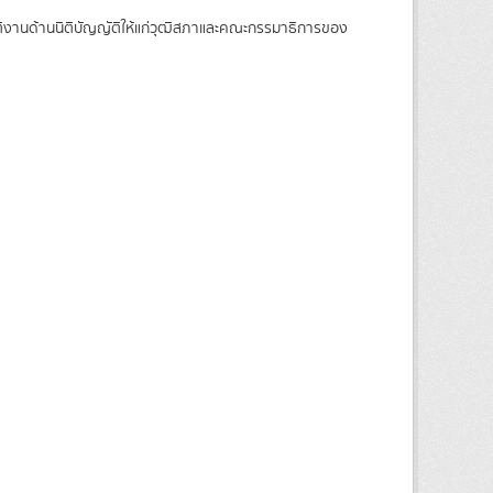
บัติงานด้านนิติบัญญัติให้แก่วุฒิสภาและคณะกรรมาธิการของ