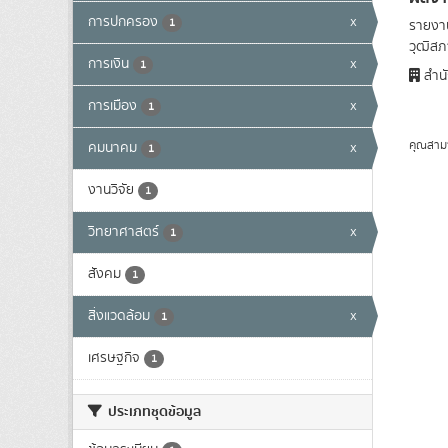
การปกครอง
x
1
รายงาน
วุฒิสภา
การเงิน
x
1
สำนั
การเมือง
x
1
คุณสาม
คมนาคม
x
1
งานวิจัย
1
วิทยาศาสตร์
x
1
สังคม
1
สิ่งแวดล้อม
x
1
เศรษฐกิจ
1
ประเภทชุดข้อมูล