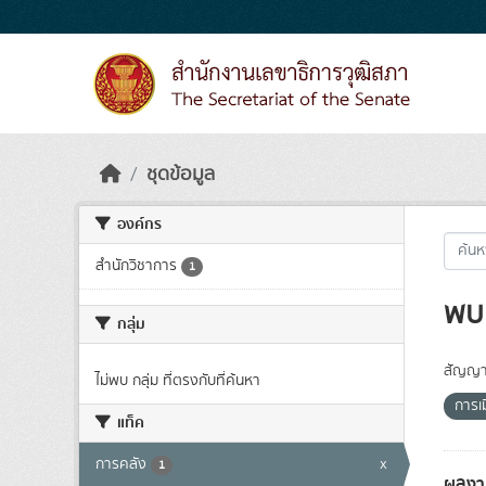
Skip to main content
ชุดข้อมูล
องค์กร
สำนักวิชาการ
1
พบ 
กลุ่ม
สัญญา
ไม่พบ กลุ่ม ที่ตรงกับที่ค้นหา
การเ
แท็ค
การคลัง
x
1
ผลงา