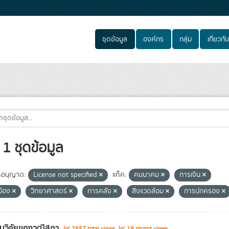
ชุดข้อมูล
องค์กร
กลุ่ม
เกี่ยวกับ
1 ชุดข้อมูล
อนุญาต:
License not specified
แท็ค:
คมนาคม
การเงิน
มือง
วิทยาศาสตร์
การคลัง
สิ่งแวดล้อม
การปกครอง
นวิจัยของวุฒิสภา
2657 total views
19 recent views