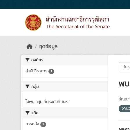
Skip to main content
ชุดข้อมูล
องค์กร
สำนักวิชาการ
1
พบ 
กลุ่ม
สัญญา
ไม่พบ กลุ่ม ที่ตรงกับที่ค้นหา
งานว
แท็ค
การคลัง
1
ผลงา