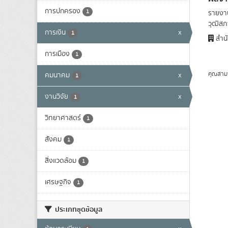
การปกครอง
1
รายงาน
วุฒิสภา
การเงิน
x
1
สำนั
การเมือง
1
คุณสาม
คมนาคม
x
1
งานวิจัย
x
1
วิทยาศาสตร์
1
สังคม
1
สิ่งแวดล้อม
1
เศรษฐกิจ
1
ประเภทชุดข้อมูล