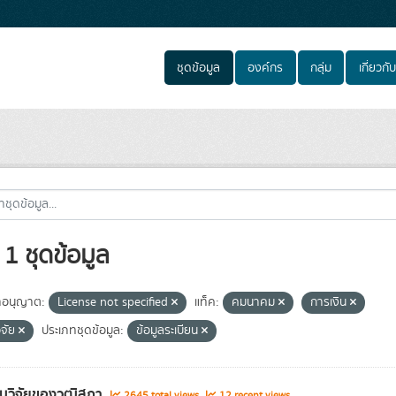
ชุดข้อมูล
องค์กร
กลุ่ม
เกี่ยวกับ
1 ชุดข้อมูล
อนุญาต:
License not specified
แท็ค:
คมนาคม
การเงิน
ิจัย
ประเภทชุดข้อมูล:
ข้อมูลระเบียน
นวิจัยของวุฒิสภา
2645 total views
12 recent views