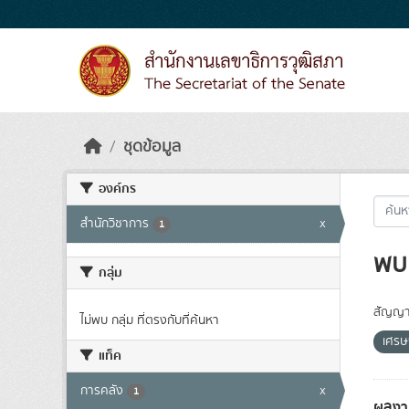
Skip to main content
ชุดข้อมูล
องค์กร
สำนักวิชาการ
x
1
พบ 
กลุ่ม
สัญญา
ไม่พบ กลุ่ม ที่ตรงกับที่ค้นหา
เศรษ
แท็ค
การคลัง
x
1
ผลงา