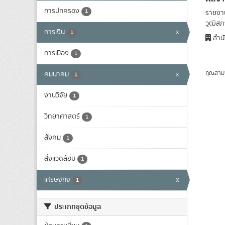
การปกครอง
1
รายงาน
วุฒิสภา
การเงิน
x
1
สำนั
การเมือง
1
คุณสาม
คมนาคม
x
1
งานวิจัย
1
วิทยาศาสตร์
1
สังคม
1
สิ่งแวดล้อม
1
เศรษฐกิจ
x
1
ประเภทชุดข้อมูล