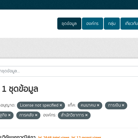
ชุดข้อมูล
องค์กร
กลุ่ม
เกี่ยวกับ
1 ชุดข้อมูล
อนุญาต:
License not specified
แท็ค:
คมนาคม
การเงิน
ฐกิจ
การคลัง
องค์กร:
สำนักวิชาการ
นวิจัยของวุฒิสภา
2646 total views
12 recent views