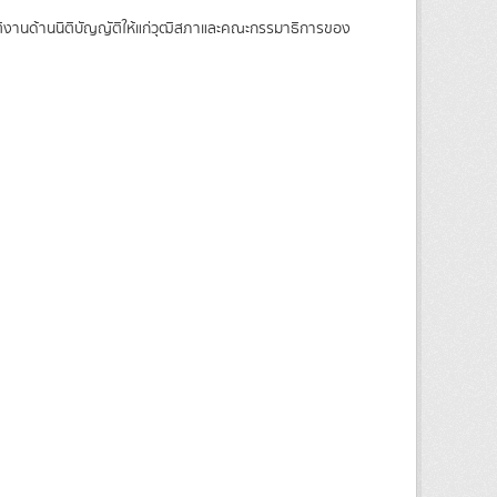
บัติงานด้านนิติบัญญัติให้แก่วุฒิสภาและคณะกรรมาธิการของ