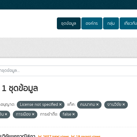
ชุดข้อมูล
องค์กร
กลุ่ม
เกี่ยวกับ
1 ชุดข้อมูล
อนุญาต:
License not specified
แท็ค:
คมนาคม
งานวิจัย
งิน
การเมือง
การเข้าถึง:
false
นวิจัยของวุฒิสภา
2657 total views
19 recent views