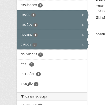
การปกครอง
1
รายงาน
วุฒิสภา
การเงิน
x
1
สำนั
การเมือง
x
1
คุณสาม
คมนาคม
x
1
งานวิจัย
x
1
วิทยาศาสตร์
1
สังคม
1
สิ่งแวดล้อม
1
เศรษฐกิจ
1
ประเภทชุดข้อมูล