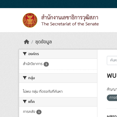
Skip to main content
ชุดข้อมูล
องค์กร
สำนักวิชาการ
1
พบ 
กลุ่ม
สัญญา
ไม่พบ กลุ่ม ที่ตรงกับที่ค้นหา
การเ
แท็ค
การคลัง
1
ผลงา