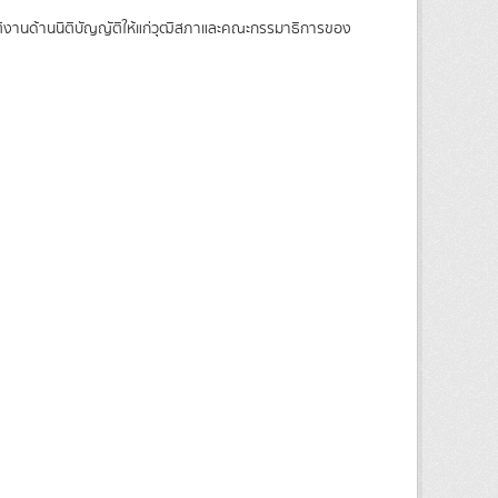
บัติงานด้านนิติบัญญัติให้แก่วุฒิสภาและคณะกรรมาธิการของ