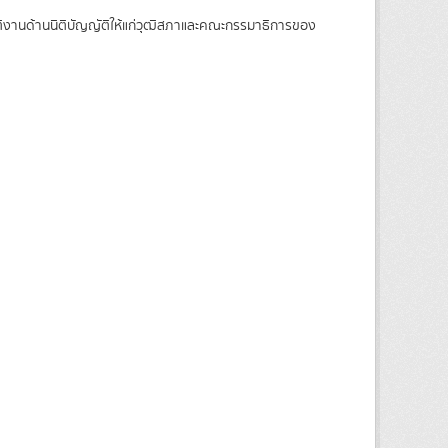
บัติงานด้านนิติบัญญัติให้แก่วุฒิสภาและคณะกรรมาธิการของ