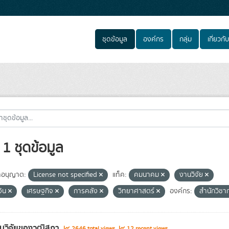
ชุดข้อมูล
องค์กร
กลุ่ม
เกี่ยวกับ
1 ชุดข้อมูล
อนุญาต:
License not specified
แท็ค:
คมนาคม
งานวิจัย
งิน
เศรษฐกิจ
การคลัง
วิทยาศาสตร์
องค์กร:
สำนักวิช
นวิจัยของวุฒิสภา
2646 total views
12 recent views