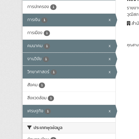
การปกครอง
1
รายงาน
วุฒิสภา
การเงิน
x
1
สำนั
การเมือง
1
คุณสาม
คมนาคม
x
1
งานวิจัย
x
1
วิทยาศาสตร์
x
1
สังคม
1
สิ่งแวดล้อม
1
เศรษฐกิจ
x
1
ประเภทชุดข้อมูล