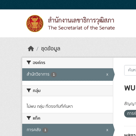
Skip to main content
ชุดข้อมูล
องค์กร
สำนักวิชาการ
x
1
พบ 
กลุ่ม
สัญญา
ไม่พบ กลุ่ม ที่ตรงกับที่ค้นหา
การเ
แท็ค
การคลัง
x
1
ผลงา