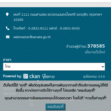
เลขที่ 1111 ถนนสามเสน แขวงถนนนครไชยศรี เขตดุสิต กรุงเทพฯ
10300
โทรศัพท์ : 0-2831-9111 แฟกซ์ : 0-2831-9343
webmaster@senate.go.th
378585
จำนวนผู้เข้าชม
นโยบายเว็บไซต์
ภาษา
Powered by:
รุ่นโปรแกรม: 3.0.0
สนับสนุนระบบ Thai-GDC โดย สำนักงานสถิติแห่งชาติ
วันที่: 2025-05-
x
เว็บไซต์นี้ใช้ "คุกกี้" เพื่อวัตถุประสงค์ในการพัฒนาการเข้าถึงบริการของผู้ใช้ให้ดี
เว็บไซต์ที่
30
ยิ่งขึ้น หากต้องการเปิดใช้งานคุกกี้ โปรดคลิก "ยอมรับคุกกี้"
ระบบบัญชีข้อมูลภาครัฐ
เกี่ยวข้อง:
คุณสามารถถอนการยินยอมของคุณได้ตลอดเวลา โดยไปที่ "การตั้งค่าคุกกี้"
บริการนามานุกรมบัญชีข้อมูลภาค
รัฐ
ยอมรับคุกกี้