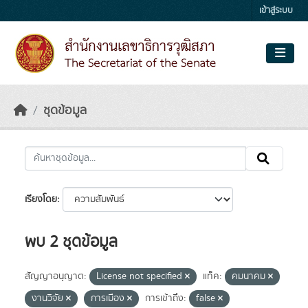
Skip to main content
เข้าสู่ระบบ
ชุดข้อมูล
เรียงโดย
พบ 2 ชุดข้อมูล
สัญญาอนุญาต:
License not specified
แท็ค:
คมนาคม
งานวิจัย
การเมือง
การเข้าถึง:
false