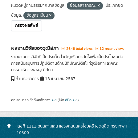
หมวดหมู่ตามธรรมาภิบาลข้อมูล:
ข้อมูลสาธารณะ
ประเภทชุด
ข้อมูล:
ข้อมูลระเบียน
กรองผลลัพธ์
ผลงานวิจัยของวุฒิสภา
2646 total views
12 recent views
รายงานการวิจัยที่เป็นประเด็นสำคัญหรือน่าสนใจเพื่อเป็นประโยชน์ต่อ
การสนับสนุนการปฏิบัติงานด้านนิติบัญญัติให้แก่วุฒิสภาและคณะ
กรรมาธิการของวุฒิสภา...
สำนักวิชาการ
18 เมษายน 2567
คุณสามารถเข้าถึงคลังทาง
API
(ให้ดู
คู่มือ API
).
เลขที่ 1111 ถนนสามเสน แขวงถนนนครไชยศรี เขตดุสิต กรุงเทพฯ
10300