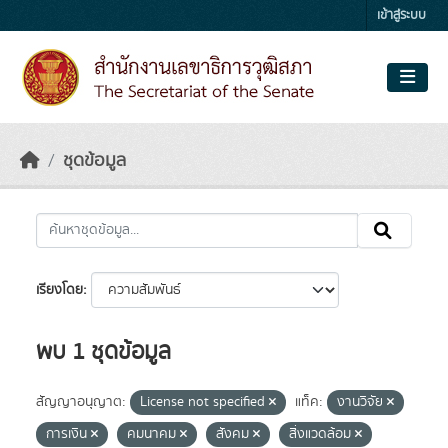
Skip to main content
เข้าสู่ระบบ
ชุดข้อมูล
เรียงโดย
พบ 1 ชุดข้อมูล
สัญญาอนุญาต:
License not specified
แท็ค:
งานวิจัย
การเงิน
คมนาคม
สังคม
สิ่งแวดล้อม