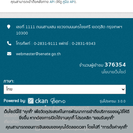
คุณสามารถเข้าถึงคลังทาง
API
(ให้ดู
คู่มือ API
).
เลขที่ 1111 ถนนสามเสน แขวงถนนนครไชยศรี เขตดุสิต กรุงเทพฯ
10300
โทรศัพท์ : 0-2831-9111 แฟกซ์ : 0-2831-9343
webmaster@senate.go.th
376354
จำนวนผู้เข้าชม
นโยบายเว็บไซต์
ภาษา
Powered by:
รุ่นโปรแกรม: 3.0.0
สนับสนุนระบบ Thai-GDC โดย สำนักงานสถิติแห่งชาติ
วันที่: 2025-05-
x
เว็บไซต์นี้ใช้ "คุกกี้" เพื่อวัตถุประสงค์ในการพัฒนาการเข้าถึงบริการของผู้ใช้ให้ดี
เว็บไซต์ที่
30
ยิ่งขึ้น หากต้องการเปิดใช้งานคุกกี้ โปรดคลิก "ยอมรับคุกกี้"
ระบบบัญชีข้อมูลภาครัฐ
เกี่ยวข้อง:
คุณสามารถถอนการยินยอมของคุณได้ตลอดเวลา โดยไปที่ "การตั้งค่าคุกกี้"
บริการนามานุกรมบัญชีข้อมูลภาค