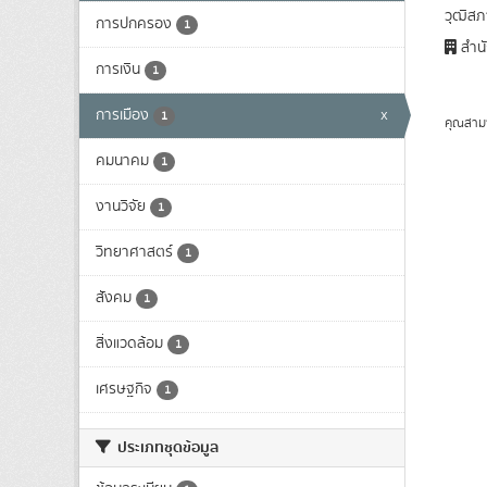
วุฒิสภา
การปกครอง
1
สำนั
การเงิน
1
การเมือง
x
1
คุณสาม
คมนาคม
1
งานวิจัย
1
วิทยาศาสตร์
1
สังคม
1
สิ่งแวดล้อม
1
เศรษฐกิจ
1
ประเภทชุดข้อมูล