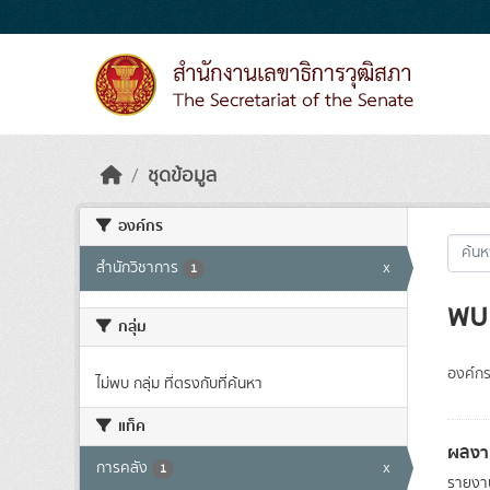
Skip to main content
ชุดข้อมูล
องค์กร
สำนักวิชาการ
x
1
พบ 
กลุ่ม
องค์กร
ไม่พบ กลุ่ม ที่ตรงกับที่ค้นหา
แท็ค
ผลงา
การคลัง
x
1
รายงาน