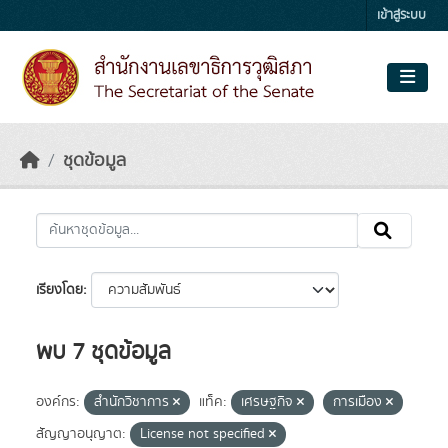
Skip to main content
เข้าสู่ระบบ
ชุดข้อมูล
เรียงโดย
พบ 7 ชุดข้อมูล
องค์กร:
สำนักวิชาการ
แท็ค:
เศรษฐกิจ
การเมือง
สัญญาอนุญาต:
License not specified