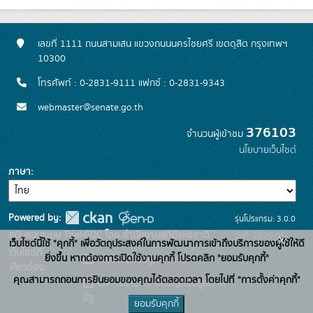
เลขที่ 1111 ถนนสามเสน แขวงถนนนครไชยศรี เขตดุสิต กรุงเทพฯ
10300
โทรศัพท์ : 0-2831-9111 แฟกซ์ : 0-2831-9343
webmaster@senate.go.th
376103
จำนวนผู้เข้าชม
นโยบายเว็บไซต์
ภาษา
Powered by:
รุ่นโปรแกรม: 3.0.0
สนับสนุนระบบ Thai-GDC โดย สำนักงานสถิติแห่งชาติ
วันที่: 2025-05-
x
เว็บไซต์นี้ใช้ "คุกกี้" เพื่อวัตถุประสงค์ในการพัฒนาการเข้าถึงบริการของผู้ใช้ให้ดี
เว็บไซต์ที่
30
ยิ่งขึ้น หากต้องการเปิดใช้งานคุกกี้ โปรดคลิก "ยอมรับคุกกี้"
ระบบบัญชีข้อมูลภาครัฐ
เกี่ยวข้อง:
คุณสามารถถอนการยินยอมของคุณได้ตลอดเวลา โดยไปที่ "การตั้งค่าคุกกี้"
บริการนามานุกรมบัญชีข้อมูลภาค
รัฐ
ยอมรับคุกกี้