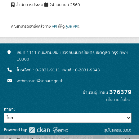
สำนักการประชุม
24 เมษายน 2569
คุณสามารถเข้าถึงคลังทาง
API
(ให้ดู
คู่มือ API
).
เลขที่ 1111 ถนนสามเสน แขวงถนนนครไชยศรี เขตดุสิต กรุงเทพฯ
10300
โทรศัพท์ : 0-2831-9111 แฟกซ์ : 0-2831-9343
webmaster@senate.go.th
376379
จำนวนผู้เข้าชม
นโยบายเว็บไซต์
ภาษา
Powered by:
รุ่นโปรแกรม: 3.0.0
สนับสนุนระบบ Thai-GDC โดย สำนักงานสถิติแห่งชาติ
วันที่: 2025-05-