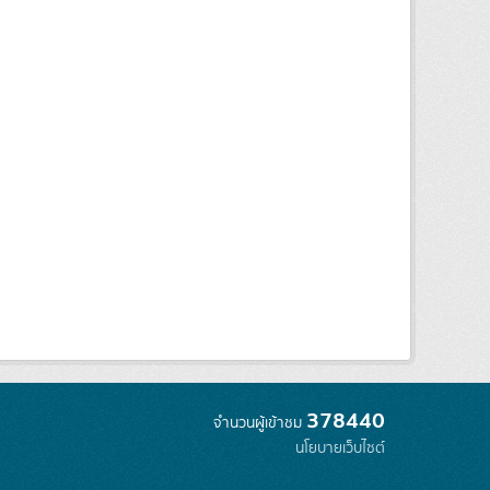
378440
จำนวนผู้เข้าชม
นโยบายเว็บไซต์