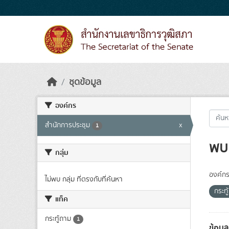
Skip to main content
ชุดข้อมูล
องค์กร
สำนักการประชุม
x
1
พบ 
กลุ่ม
องค์กร
ไม่พบ กลุ่ม ที่ตรงกับที่ค้นหา
กระทู
แท็ค
กระทู้ถาม
1
ข้อมู