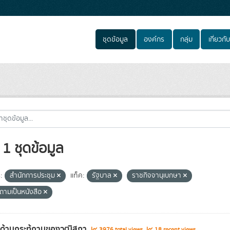
ชุดข้อมูล
องค์กร
กลุ่ม
เกี่ยวกับ
1 ชุดข้อมูล
:
สำนักการประชุม
แท็ค:
รัฐบาล
ราชกิจจานุเบกษา
้ถามเป็นหนังสือ
ลด้านกระทู้ถามของวุฒิสภา
3976 total views
18 recent views