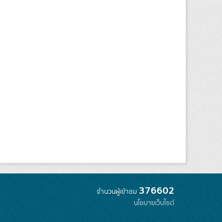
376602
จำนวนผู้เข้าชม
นโยบายเว็บไซต์