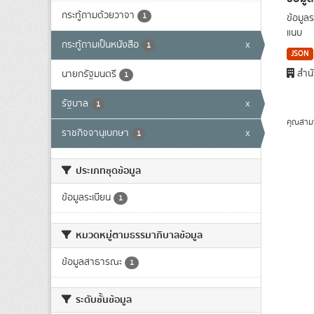
กระทู้ถามด้วยวาจา
1
ข้อมูล
แนบ
กระทู้ถามเป็นหนังสือ
x
1
JSON
สำนั
นายกรัฐมนตรี
1
รัฐบาล
x
1
คุณสาม
ราชกิจจานุเบกษา
x
1
ประเภทชุดข้อมูล
ข้อมูลระเบียน
1
หมวดหมู่ตามธรรมาภิบาลข้อมูล
ข้อมูลสาธารณะ
1
ระดับชั้นข้อมูล