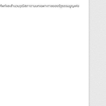
 ศัพท์และสำนวนวุฒิสภาตามบทเฉพาะกาลของรัฐธรรมนูญแห่ง