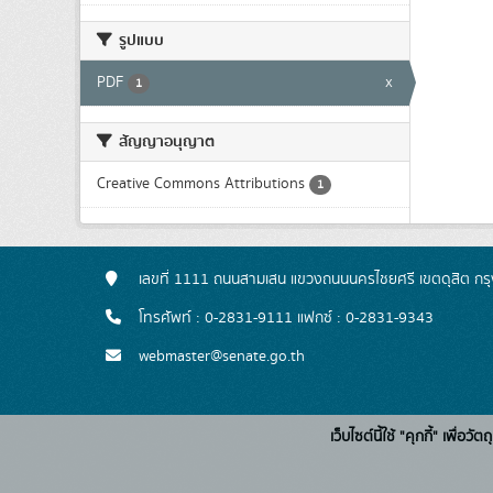
รูปแบบ
PDF
x
1
สัญญาอนุญาต
Creative Commons Attributions
1
เลขที่ 1111 ถนนสามเสน แขวงถนนนครไชยศรี เขตดุสิต ก
โทรศัพท์ : 0-2831-9111 แฟกซ์ : 0-2831-9343
webmaster@senate.go.th
เว็บไซต์นี้ใช้ "คุกกี้" เพื