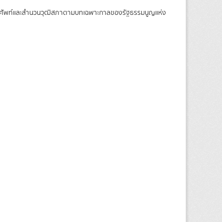
 ศัพท์และสำนวนวุฒิสภาตามบทเฉพาะกาลของรัฐธรรมนูญแห่ง