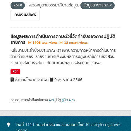
kpi
หมวดหมู่ตามธรรมาภิบาลข้อมูล:
ข้อมูลสาธารณะ
กรองผลลัพธ์
ข้อมูลผลการดำเนินการตามตัวชี้วัดคำรับรองการปฏิบัติ
ราชการ
1906 total views
12 recent views
-นโยบายประจำปีงบประมาณ -รายงานความก้าวหน้าการดำเนินการ
ตามคำรับรอง -รายงานการประเมินผลการปฎิบัติราชการของส่วน
ราชการสังกัดรัฐสภา -สถิติคะแนนผลการประเมินคำรับรอง
PDF
สำนักนโยบายและแผน
9 สิงหาคม 2566
คุณสามารถเข้าถึงคลังทาง
API
(ให้ดู
คู่มือ API
).
เลขที่ 1111 ถนนสามเสน แขวงถนนนครไชยศรี เขตดุสิต กรุงเทพฯ