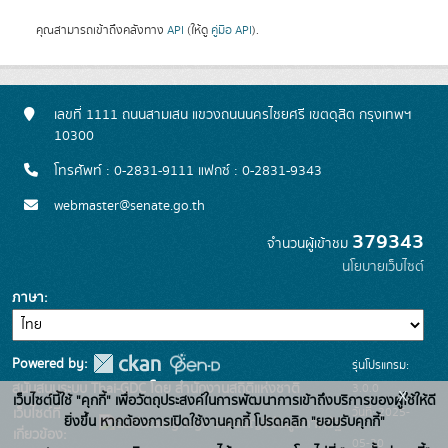
คุณสามารถเข้าถึงคลังทาง
API
(ให้ดู
คู่มือ API
).
เลขที่ 1111 ถนนสามเสน แขวงถนนนครไชยศรี เขตดุสิต กรุงเทพฯ
10300
โทรศัพท์ : 0-2831-9111 แฟกซ์ : 0-2831-9343
webmaster@senate.go.th
379343
จำนวนผู้เข้าชม
นโยบายเว็บไซต์
ภาษา
Powered by:
รุ่นโปรแกรม:
3.0.0
สนับสนุนระบบ Thai-GDC โดย สำนักงานสถิติแห่งชาติ
x
เว็บไซต์นี้ใช้ "คุกกี้" เพื่อวัตถุประสงค์ในการพัฒนาการเข้าถึงบริการของผู้ใช้ให้ดี
วันที่: 2025-
เว็บไซต์ที่
ยิ่งขึ้น หากต้องการเปิดใช้งานคุกกี้ โปรดคลิก "ยอมรับคุกกี้"
ระบบบัญชีข้อมูลภาครัฐ
เกี่ยวข้อง:
05-30