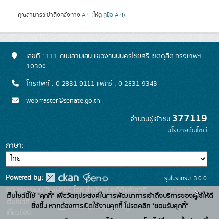
คุณสามารถเข้าถึงคลังทาง
API
(ให้ดู
คู่มือ API
).
เลขที่ 1111 ถนนสามเสน แขวงถนนนครไชยศรี เขตดุสิต กรุงเทพฯ
10300
โทรศัพท์ : 0-2831-9111 แฟกซ์ : 0-2831-9343
webmaster@senate.go.th
377119
จำนวนผู้เข้าชม
นโยบายเว็บไซต์
ภาษา
Powered by:
รุ่นโปรแกรม: 3.0.0
สนับสนุนระบบ Thai-GDC โดย สำนักงานสถิติแห่งชาติ
วันที่: 2025-05-
x
เว็บไซต์นี้ใช้ "คุกกี้" เพื่อวัตถุประสงค์ในการพัฒนาการเข้าถึงบริการของผู้ใช้ให้ดี
เว็บไซต์ที่
30
ยิ่งขึ้น หากต้องการเปิดใช้งานคุกกี้ โปรดคลิก "ยอมรับคุกกี้"
ระบบบัญชีข้อมูลภาครัฐ
เกี่ยวข้อง: