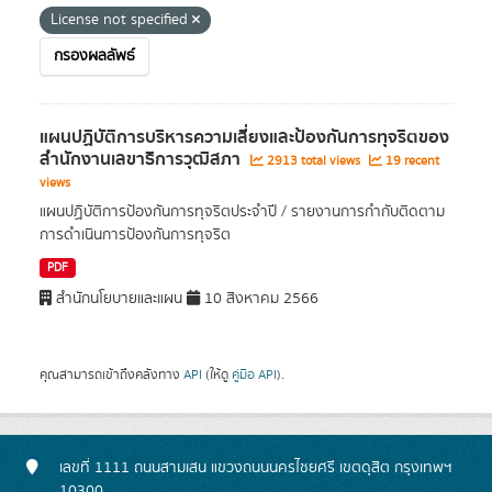
License not specified
กรองผลลัพธ์
แผนปฏิบัติการบริหารความเสี่ยงและป้องกันการทุจริตของ
สํานักงานเลขาธิการวุฒิสภา
2913 total views
19 recent
views
แผนปฏิบัติการป้องกันการทุจริตประจำปี / รายงานการกำกับติดตาม
การดำเนินการป้องกันการทุจริต
PDF
สำนักนโยบายและแผน
10 สิงหาคม 2566
คุณสามารถเข้าถึงคลังทาง
API
(ให้ดู
คู่มือ API
).
เลขที่ 1111 ถนนสามเสน แขวงถนนนครไชยศรี เขตดุสิต กรุงเทพฯ
10300