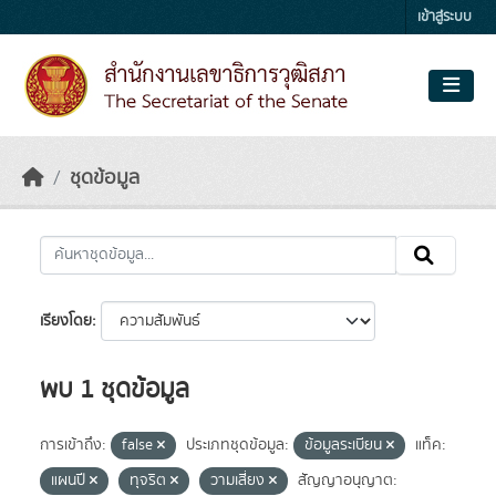
Skip to main content
เข้าสู่ระบบ
ชุดข้อมูล
เรียงโดย
พบ 1 ชุดข้อมูล
การเข้าถึง:
false
ประเภทชุดข้อมูล:
ข้อมูลระเบียน
แท็ค:
แผนปี
ทุจริต
วามเสี่ยง
สัญญาอนุญาต: