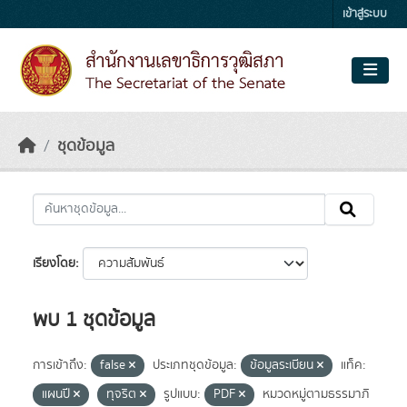
Skip to main content
เข้าสู่ระบบ
ชุดข้อมูล
เรียงโดย
พบ 1 ชุดข้อมูล
การเข้าถึง:
false
ประเภทชุดข้อมูล:
ข้อมูลระเบียน
แท็ค:
แผนปี
ทุจริต
รูปแบบ:
PDF
หมวดหมู่ตามธรรมาภิ