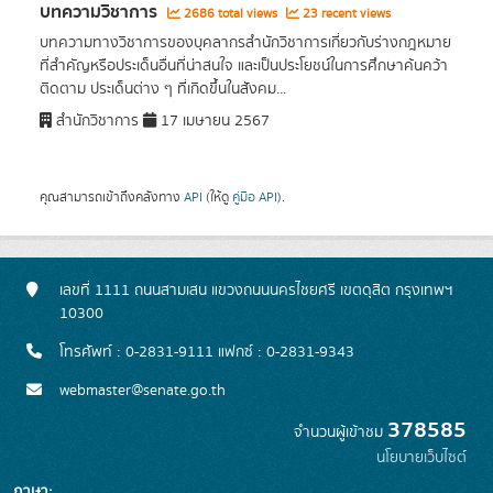
บทความวิชาการ
2686 total views
23 recent views
บทความทางวิชาการของบุคลากรสำนักวิชาการเกี่ยวกับร่างกฎหมาย
ที่สำคัญหรือประเด็นอื่นที่น่าสนใจ และเป็นประโยชน์ในการศึกษาค้นคว้า
ติดตาม ประเด็นต่าง ๆ ที่เกิดขึ้นในสังคม...
สำนักวิชาการ
17 เมษายน 2567
คุณสามารถเข้าถึงคลังทาง
API
(ให้ดู
คู่มือ API
).
เลขที่ 1111 ถนนสามเสน แขวงถนนนครไชยศรี เขตดุสิต กรุงเทพฯ
10300
โทรศัพท์ : 0-2831-9111 แฟกซ์ : 0-2831-9343
webmaster@senate.go.th
378585
จำนวนผู้เข้าชม
นโยบายเว็บไซต์
ภาษา