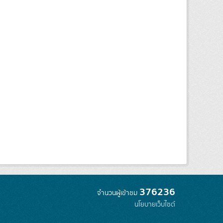
376236
จำนวนผู้เข้าชม
นโยบายเว็บไซต์