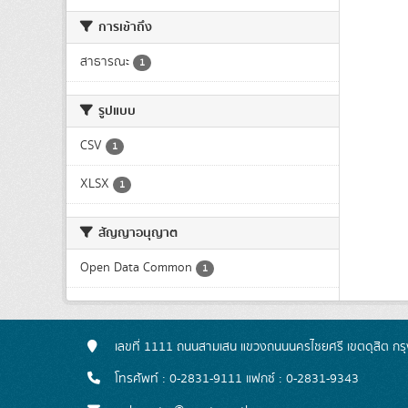
การเข้าถึง
สาธารณะ
1
รูปแบบ
CSV
1
XLSX
1
สัญญาอนุญาต
Open Data Common
1
เลขที่ 1111 ถนนสามเสน แขวงถนนนครไชยศรี เขตดุสิต ก
โทรศัพท์ : 0-2831-9111 แฟกซ์ : 0-2831-9343