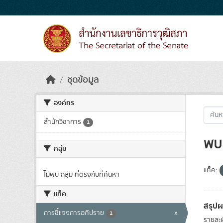
Skip to main content
ชุดข้อมูล
องค์กร
สำนักวิชาการ
1
พบ 
กลุ่ม
แท็ค:
ไม่พบ กลุ่ม ที่ตรงกับที่ค้นหา
แท็ค
สรุป
การชี้แจงการอภิปราย
x
1
รายละ