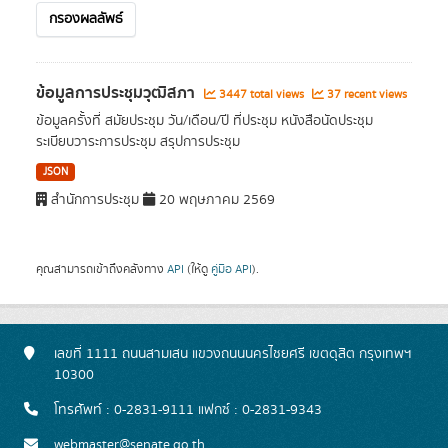
กรองผลลัพธ์
ข้อมูลการประชุมวุฒิสภา
3447 total views
37 recent views
ข้อมูลครั้งที่ สมัยประชุม วัน/เดือน/ปี ที่ประชุม หนังสือนัดประชุม
ระเบียบวาระการประชุม สรุปการประชุม
JSON
สำนักการประชุม
20 พฤษภาคม 2569
คุณสามารถเข้าถึงคลังทาง
API
(ให้ดู
คู่มือ API
).
เลขที่ 1111 ถนนสามเสน แขวงถนนนครไชยศรี เขตดุสิต กรุงเทพฯ
10300
โทรศัพท์ : 0-2831-9111 แฟกซ์ : 0-2831-9343
webmaster@senate.go.th